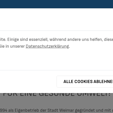
ite. Einige sind essenziell, während andere uns helfen, di
ie in unserer
Datenschutzerklärung
.
(CURRENT)
ABWASSER
BETRIEBSHOF
ALLE COOKIES ABLEHN
FÜR EINE GESUNDE UMWELT!
994 als Eigenbetrieb der Stadt Weimar gegründet und mit