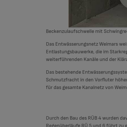
Beckenzulaufschwelle mit Schwingr
Das Entwässerungsnetz Weimars weist
Entlastungsbauwerke, die im Starkreg
weiterführenden Kanäle und der Klära
Das bestehende Entwässerungssystem
Schmutzfracht in den Vorfluter höher
für das gesamte Kanalnetz von Weimar
Durch den Bau des RÜB 4 wurden dav
Regenüberläufe RÜ 5 und 6 führt zu e