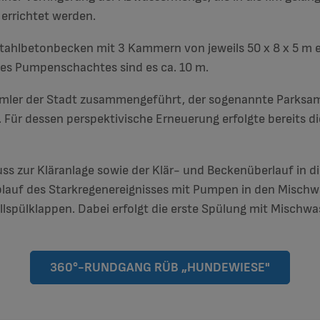
errichtet werden.
tahlbetonbecken mit 3 Kammern von jeweils 50 x 8 x 5 m e
des Pumpenschachtes sind es ca. 10 m.
ler der Stadt zusammengeführt, der sogenannte Parksam
 Für dessen perspektivische Erneuerung erfolgte bereits di
s zur Kläranlage sowie der Klär- und Beckenüberlauf in die
blauf des Starkregenereignisses mit Pumpen in den Mischw
spülklappen. Dabei erfolgt die erste Spülung mit Mischwa
360°-RUNDGANG RÜB „HUNDEWIESE"