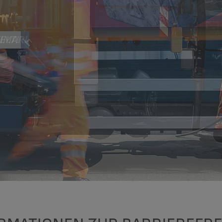
IMAR!
ELT!
R!