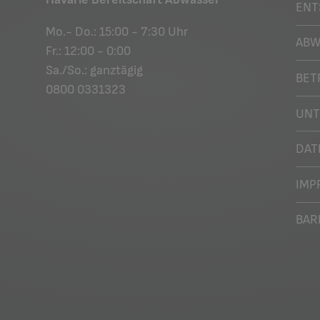
ENT
Mo.- Do.: 15:00 - 7:30 Uhr
ABW
Fr.: 12:00 - 0:00
Sa./So.: ganztägig
BET
0800 0331323
UN
DAT
IMP
BAR