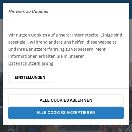
Hinweis zu Cookies
Entsorgung/ Stadtreinigung
Abwasser
Betriebshof
Unternehmen
aktuelle Baustellen
Wir nutzen Cookies auf unserer Internetseite. Einige sind
Entsorgungsplan für Abfallbehälter
Abwasserbeseitigungs-Konzept
Straßenunterhaltung
Aktuelles
ausbau-ettersburger-strasse
essenziell, während andere uns helfen, diese Webseite
und Ihre Benutzererfahrung zu verbessern. Mehr
Serviceleistungen
Satzungen
Grünflächenunterhaltung
Formulare
Entwässerung Siedlung Schöndorf
Informationen erhalten Sie in unserer
Datenschutzerklärung
.
Sperrmüll
Spielplatzunterhaltung
aktuelle Baustellen
Erneuerung der Mischwasserkanalisation
Lindenberg
EINSTELLUNGEN
Schadstoffmobil
Gärtnerei
alle Öffnungszeiten
Ersatzneubau Verwaltungsgebäude
Betriebshof
Biotonne
Baumpflege
Ansprechpartner
ALLE COOKIES ABLEHNEN
SERVICE ZUM LEBEN IN WEIMAR!
FÜR EINE GESUNDE UMWELT!
WIR BAUEN FÜR WEIMAR!
ZERTIFIZIERT
Beschädigung und Verlust von Abfallbehältern
Winterdienst
Kontaktformular
ALLE COOKIES AKZEPTIEREN
An-/Ummeldung Abfallgefäße
Straßenbeleuchtung
E-Rechnung