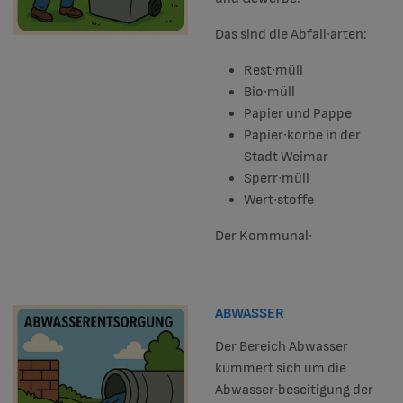
Das sind die Abfall∙arten:
Rest∙müll
Bio∙müll
Papier und Pappe
Papier∙körbe in der
Stadt Weimar
Sperr∙müll
Wert∙stoffe
Der Kommunal∙
ABWASSER
Der Bereich Abwasser
kümmert sich um die
Abwasser∙beseitigung der