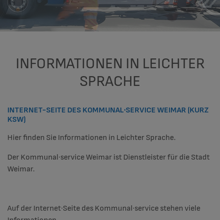
Wertstoffhof
Satzungen
Karriere
Satzungen
Ausbildung
INFORMATIONEN IN LEICHTER
Öffentliche Toiletten
SPRACHE
Betriebssatzung
INTERNET-SEITE DES KOMMUNAL∙SERVICE WEIMAR (KURZ
Häufige Fragen
KSW)
Hier finden Sie Informationen in Leichter Sprache.
Der Kommunal∙service Weimar ist Dienstleister für die Stadt
Weimar.
Auf der Internet∙Seite des Kommunal∙service stehen viele