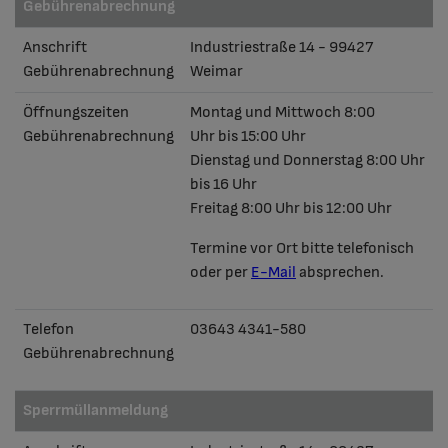
Gebührenabrechnung
Wertstoffhof
Satzungen
Karriere
Anschrift
Industriestraße 14 - 99427
Gebührenabrechnung
Weimar
Satzungen
Ausbildung
Öffnungszeiten
Montag und Mittwoch 8:00
Gebührenabrechnung
Uhr bis 15:00 Uhr
Öffentliche Toiletten
Dienstag und Donnerstag 8:00 Uhr
bis 16 Uhr
Betriebssatzung
Freitag 8:00 Uhr bis 12:00 Uhr
Häufige Fragen
Termine vor Ort bitte telefonisch
oder per
E-Mail
absprechen.
Telefon
03643 4341-580
Gebührenabrechnung
Sperrmüllanmeldung