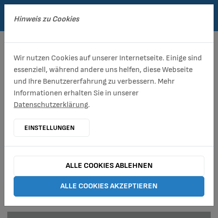
Hinweis zu Cookies
Entsorgung/ Stadtreinigung
Abwasser
Betriebshof
Unternehmen
aktuelle Baustellen
Wir nutzen Cookies auf unserer Internetseite. Einige sind
Entsorgungsplan für Abfallbehälter
Abwasserbeseitigungs-Konzept
Straßenunterhaltung
Aktuelles
ausbau-ettersburger-strasse
essenziell, während andere uns helfen, diese Webseite
und Ihre Benutzererfahrung zu verbessern. Mehr
Serviceleistungen
Satzungen
Grünflächenunterhaltung
Formulare
Entwässerung Siedlung Schöndorf
Informationen erhalten Sie in unserer
Datenschutzerklärung
.
Sperrmüll
Spielplatzunterhaltung
aktuelle Baustellen
Erneuerung der Mischwasserkanalisation
Lindenberg
EINSTELLUNGEN
ALLE ÖFFNUNGS- UND
Schadstoffmobil
Gärtnerei
alle Öffnungszeiten
Ersatzneubau Verwaltungsgebäude
SERVICEZEITEN DES
Betriebshof
Biotonne
Baumpflege
Ansprechpartner
ALLE COOKIES ABLEHNEN
KOMMUNALSERVICE WEIMAR
AUF EINEN BLICK
Beschädigung und Verlust von Abfallbehältern
Winterdienst
Kontaktformular
ALLE COOKIES AKZEPTIEREN
An-/Ummeldung Abfallgefäße
Straßenbeleuchtung
E-Rechnung