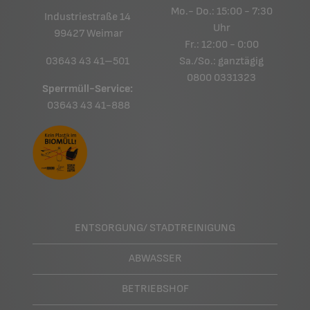
Mo.- Do.: 15:00 - 7:30
Industriestraße 14
Uhr
99427 Weimar
Fr.: 12:00 - 0:00
03643 43 41–501
Sa./So.: ganztägig
0800 0331323
Sperrmüll-Service:
03643 43 41-888
ENTSORGUNG/ STADTREINIGUNG
ABWASSER
BETRIEBSHOF